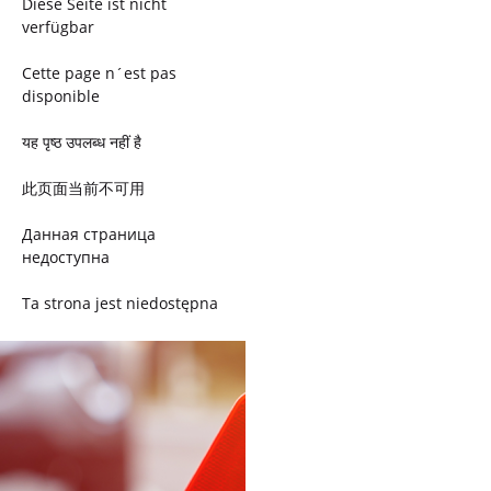
Diese Seite ist nicht
verfügbar
Cette page n´est pas
disponible
यह पृष्ठ उपलब्ध नहीं है
此页面当前不可用
Данная страница
недоступна
Ta strona jest niedostępna
Trang này không có
Esta página não está
disponível
このページは現在利用できま
せん