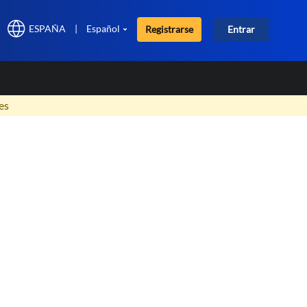
ESPAÑA
|
Español
Registrarse
Entrar
×
es