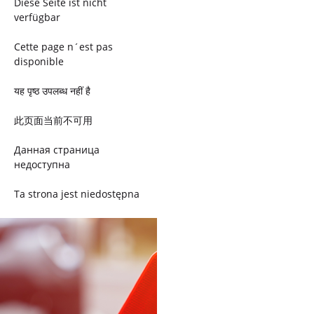
Diese Seite ist nicht
verfügbar
Cette page n´est pas
disponible
यह पृष्ठ उपलब्ध नहीं है
此页面当前不可用
Данная страница
недоступна
Ta strona jest niedostępna
Trang này không có
Esta página não está
disponível
このページは現在利用できま
せん