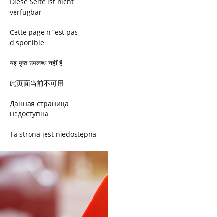
Diese Seite ist nicht
verfügbar
Cette page n´est pas
disponible
यह पृष्ठ उपलब्ध नहीं है
此页面当前不可用
Данная страница
недоступна
Ta strona jest niedostępna
Trang này không có
Esta página não está
disponível
このページは現在利用できま
せん