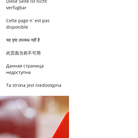
Diese Seite ist nicht
verfügbar
Cette page n´est pas
disponible
यह पृष्ठ उपलब्ध नहीं है
此页面当前不可用
Данная страница
недоступна
Ta strona jest niedostępna
Trang này không có
Esta página não está
disponível
このページは現在利用できま
せん