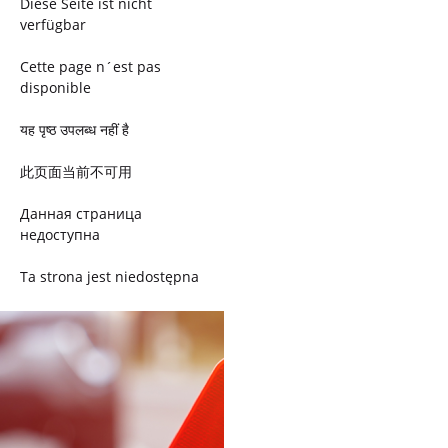
Diese Seite ist nicht
verfügbar
Cette page n´est pas
disponible
यह पृष्ठ उपलब्ध नहीं है
此页面当前不可用
Данная страница
недоступна
Ta strona jest niedostępna
Trang này không có
Esta página não está
disponível
このページは現在利用できま
せん