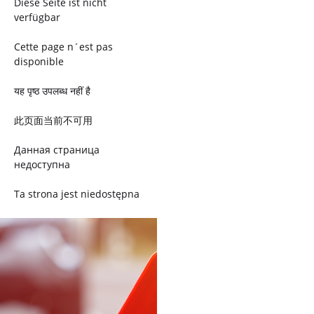
Diese Seite ist nicht
verfügbar
Cette page n´est pas
disponible
यह पृष्ठ उपलब्ध नहीं है
此页面当前不可用
Данная страница
недоступна
Ta strona jest niedostępna
Trang này không có
Esta página não está
disponível
このページは現在利用できま
せん