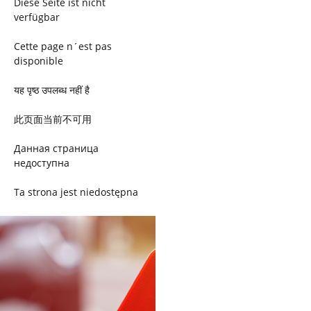
Diese Seite ist nicht
verfügbar
Cette page n´est pas
disponible
यह पृष्ठ उपलब्ध नहीं है
此页面当前不可用
Данная страница
недоступна
Ta strona jest niedostępna
Trang này không có
Esta página não está
disponível
このページは現在利用できま
せん