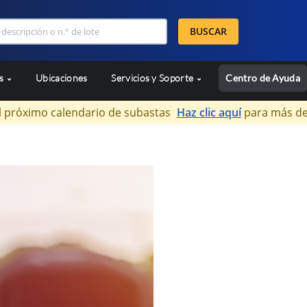
BUSCAR
as
Ubicaciones
Servicios y Soporte
Centro de Ayuda
l próximo calendario de subastas
Haz clic aquí
para más de