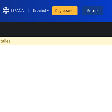
ESPAÑA
|
Español
Registrarse
Entrar
×
talles