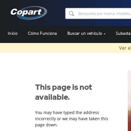
Inicio
Cómo Funciona
Buscar un vehículo
Subast
Ver e
This page is not
available.
You may have typed the address
incorrectly or we may have taken this
page down.