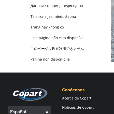
Данная страница недоступна
Ta strona jest niedostępna
Trang này không có
Esta página não está disponível
このページは現在利用できません
Pagina non disponibile
هذه الصفحة غير متوفرة
Conócenos
Acerca de Copart
Noticias de Copart
Español