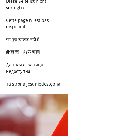
Diese Seite ist nicht
verfügbar
Cette page n´est pas
disponible
यह पृष्ठ उपलब्ध नहीं है
此页面当前不可用
Данная страница
недоступна
Ta strona jest niedostępna
Trang này không có
Esta página não está
disponível
このページは現在利用できま
せん