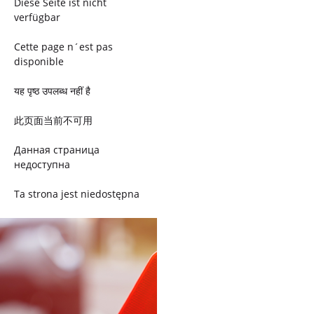
Diese Seite ist nicht
verfügbar
Cette page n´est pas
disponible
यह पृष्ठ उपलब्ध नहीं है
此页面当前不可用
Данная страница
недоступна
Ta strona jest niedostępna
Trang này không có
Esta página não está
disponível
このページは現在利用できま
せん