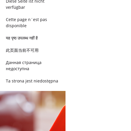
Diese Seite ist nicht
verfügbar
Cette page n´est pas
disponible
यह पृष्ठ उपलब्ध नहीं है
此页面当前不可用
Данная страница
недоступна
Ta strona jest niedostępna
Trang này không có
Esta página não está
disponível
このページは現在利用できま
せん