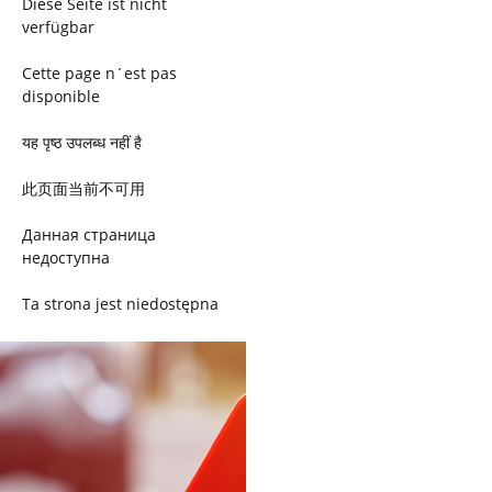
Diese Seite ist nicht
verfügbar
Cette page n´est pas
disponible
यह पृष्ठ उपलब्ध नहीं है
此页面当前不可用
Данная страница
недоступна
Ta strona jest niedostępna
Trang này không có
Esta página não está
disponível
このページは現在利用できま
せん