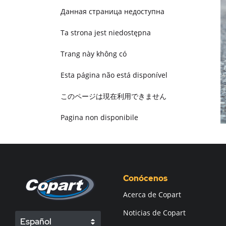
Данная страница недоступна
Ta strona jest niedostępna
Trang này không có
Esta página não está disponível
このページは現在利用できません
Pagina non disponibile
هذه الصفحة غير متوفرة
Conócenos
Acerca de Copart
Noticias de Copart
Español