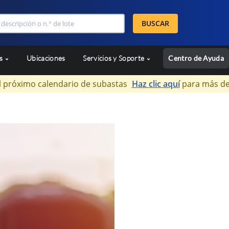
BUSCAR
as
Ubicaciones
Servicios y Soporte
Centro de Ayuda
l próximo calendario de subastas
Haz clic aquí
para más de