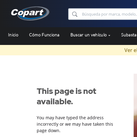
Inicio
Cómo Funciona
Buscar un vehículo
Subast
Ver e
This page is not
available.
You may have typed the address
incorrectly or we may have taken this
page down.