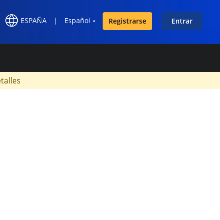
ESPAÑA
|
Español
Registrarse
Entrar
×
talles