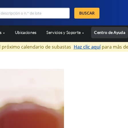
BUSCAR
as
Ubicaciones
Servicios y Soporte
Centro de Ayuda
l próximo calendario de subastas
Haz clic aquí
para más de