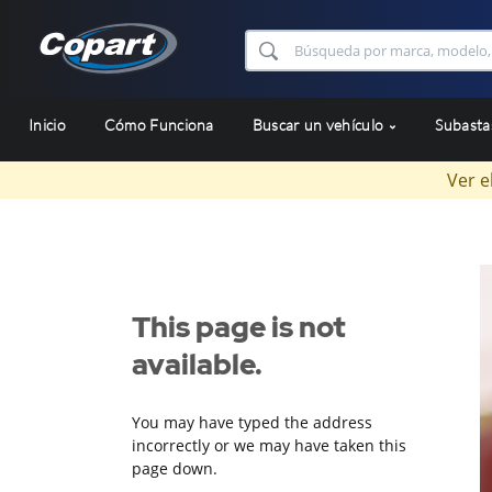
Inicio
Cómo Funciona
Buscar un vehículo
Subast
Ver e
This page is not
available.
You may have typed the address
incorrectly or we may have taken this
page down.