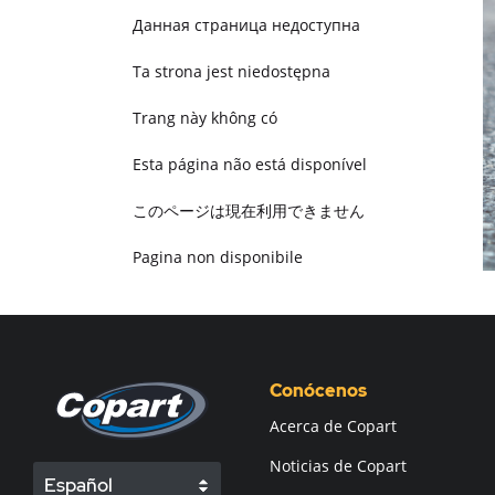
Данная страница недоступна
Ta strona jest niedostępna
Trang này không có
Esta página não está disponível
このページは現在利用できません
Pagina non disponibile
هذه الصفحة غير متوفرة
Conócenos
Acerca de Copart
Noticias de Copart
Español