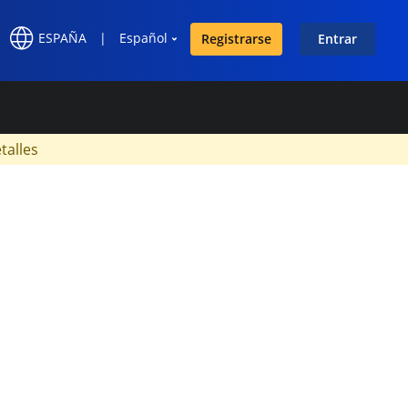
ESPAÑA
|
Español
Registrarse
Entrar
×
talles