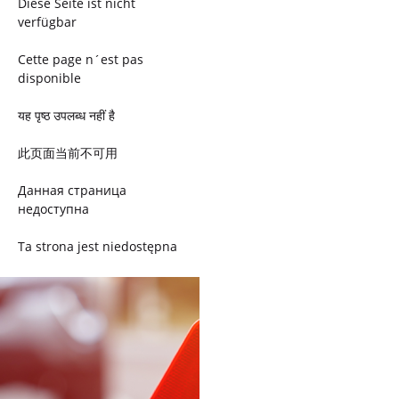
Diese Seite ist nicht
verfügbar
Cette page n´est pas
disponible
यह पृष्ठ उपलब्ध नहीं है
此页面当前不可用
Данная страница
недоступна
Ta strona jest niedostępna
Trang này không có
Esta página não está
disponível
このページは現在利用できま
せん