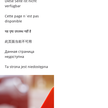
Diese Seite ist nicht
verfügbar
Cette page n´est pas
disponible
यह पृष्ठ उपलब्ध नहीं है
此页面当前不可用
Данная страница
недоступна
Ta strona jest niedostępna
Trang này không có
Esta página não está
disponível
このページは現在利用できま
せん