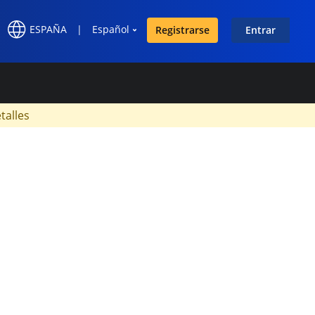
ESPAÑA
|
Español
Registrarse
Entrar
×
talles