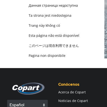
Данная страница недоступна
Ta strona jest niedostępna
Trang này không có
Esta página não está disponível
このページは現在利用できません
Pagina non disponibile
هذه الصفحة غير متوفرة
Conócenos
Acerca de Copart
Noticias de Copart
Español