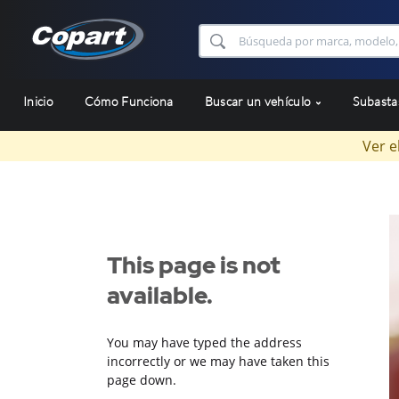
Inicio
Cómo Funciona
Buscar un vehículo
Subast
Ver e
This page is not
available.
You may have typed the address
incorrectly or we may have taken this
page down.