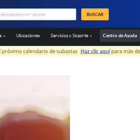
BUSCAR
as
Ubicaciones
Servicios y Soporte
Centro de Ayuda
l próximo calendario de subastas
Haz clic aquí
para más de