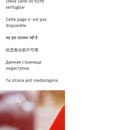
Diese Seite ist nicht
verfügbar
Cette page n´est pas
disponible
यह पृष्ठ उपलब्ध नहीं है
此页面当前不可用
Данная страница
недоступна
Ta strona jest niedostępna
Trang này không có
Esta página não está
disponível
このページは現在利用できま
せん