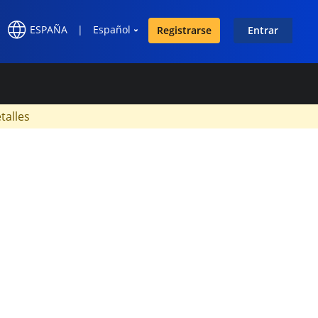
ESPAÑA
|
Español
Registrarse
Entrar
×
talles