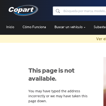
Inicio
Cómo Funciona
Buscar un vehículo
Subast
Ver e
This page is not
available.
You may have typed the address
incorrectly or we may have taken this
page down.