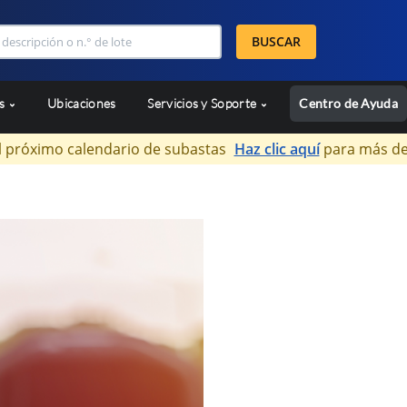
BUSCAR
as
Ubicaciones
Servicios y Soporte
Centro de Ayuda
l próximo calendario de subastas
Haz clic aquí
para más de