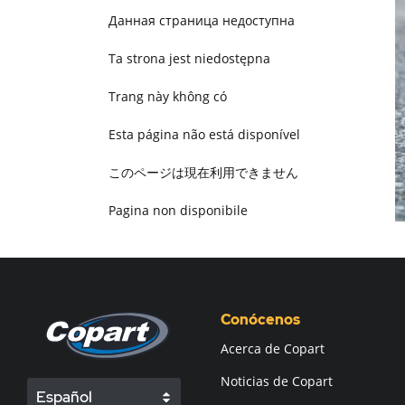
Данная страница недоступна
Ta strona jest niedostępna
Trang này không có
Esta página não está disponível
このページは現在利用できません
Pagina non disponibile
هذه الصفحة غير متوفرة
Conócenos
Acerca de Copart
Noticias de Copart
Español