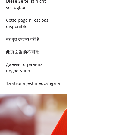
Diese Seite ist nicht
verfügbar
Cette page n´est pas
disponible
यह पृष्ठ उपलब्ध नहीं है
此页面当前不可用
Данная страница
недоступна
Ta strona jest niedostępna
Trang này không có
Esta página não está
disponível
このページは現在利用できま
せん