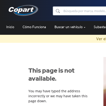
Inicio
Cómo Funciona
Buscar un vehículo
Subast
Ver e
This page is not
available.
You may have typed the address
incorrectly or we may have taken this
page down.