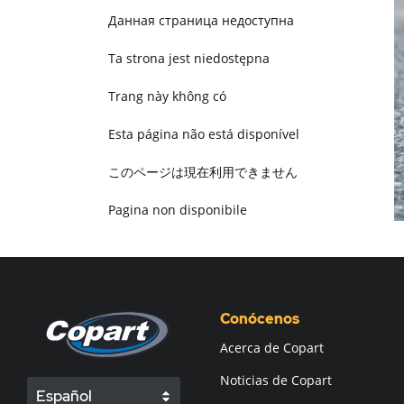
Данная страница недоступна
Ta strona jest niedostępna
Trang này không có
Esta página não está disponível
このページは現在利用できません
Pagina non disponibile
هذه الصفحة غير متوفرة
Conócenos
Acerca de Copart
Noticias de Copart
Español