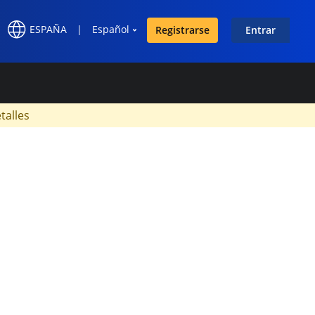
ESPAÑA
|
Español
Registrarse
Entrar
×
talles