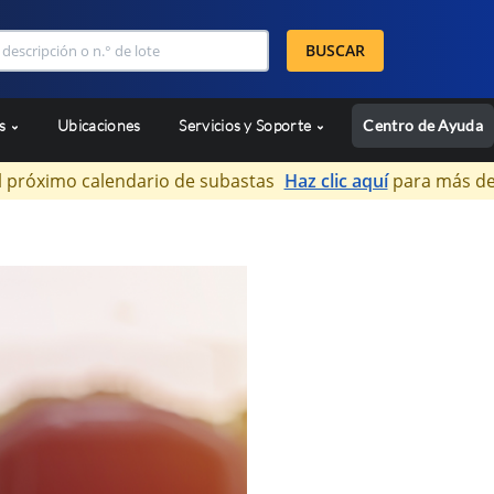
BUSCAR
as
Ubicaciones
Servicios y Soporte
Centro de Ayuda
l próximo calendario de subastas
Haz clic aquí
para más de