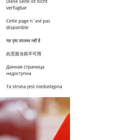
Diese Seite ist nicht
verfügbar
Cette page n´est pas
disponible
यह पृष्ठ उपलब्ध नहीं है
此页面当前不可用
Данная страница
недоступна
Ta strona jest niedostępna
Trang này không có
Esta página não está
disponível
このページは現在利用できま
せん