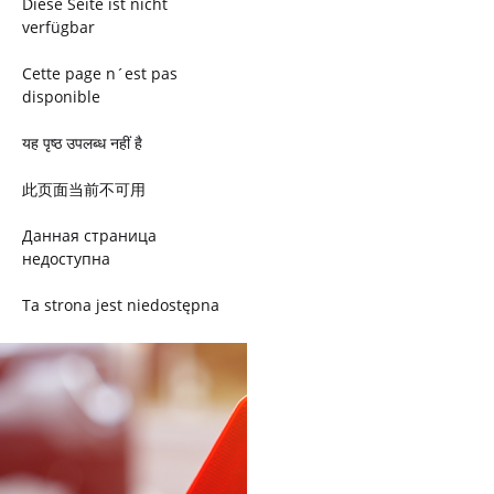
Diese Seite ist nicht
verfügbar
Cette page n´est pas
disponible
यह पृष्ठ उपलब्ध नहीं है
此页面当前不可用
Данная страница
недоступна
Ta strona jest niedostępna
Trang này không có
Esta página não está
disponível
このページは現在利用できま
せん