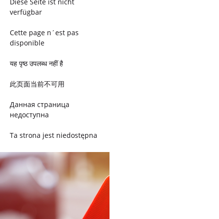
Diese Seite ist nicht
verfügbar
Cette page n´est pas
disponible
यह पृष्ठ उपलब्ध नहीं है
此页面当前不可用
Данная страница
недоступна
Ta strona jest niedostępna
Trang này không có
Esta página não está
disponível
このページは現在利用できま
せん