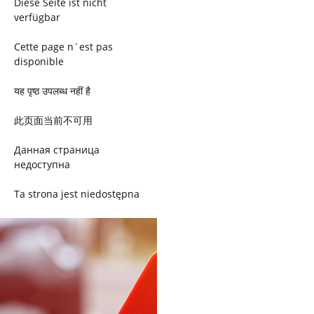
Diese Seite ist nicht
verfügbar
Cette page n´est pas
disponible
यह पृष्ठ उपलब्ध नहीं है
此页面当前不可用
Данная страница
недоступна
Ta strona jest niedostępna
Trang này không có
Esta página não está
disponível
このページは現在利用できま
せん