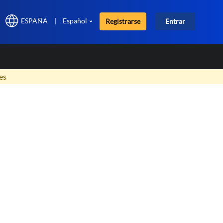
ESPAÑA
|
Español
Registrarse
Entrar
×
es