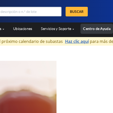
BUSCAR
as
Ubicaciones
Servicios y Soporte
Centro de Ayuda
l próximo calendario de subastas
Haz clic aquí
para más de