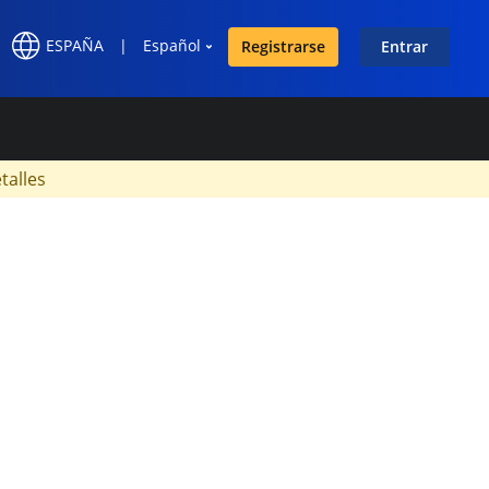
ESPAÑA
|
Español
Registrarse
Entrar
×
talles