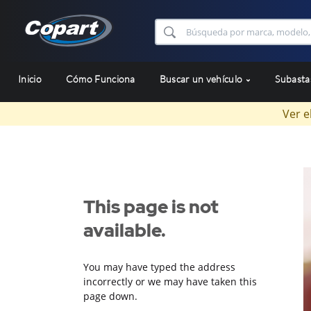
Inicio
Cómo Funciona
Buscar un vehículo
Subast
Ver e
This page is not
available.
You may have typed the address
incorrectly or we may have taken this
page down.