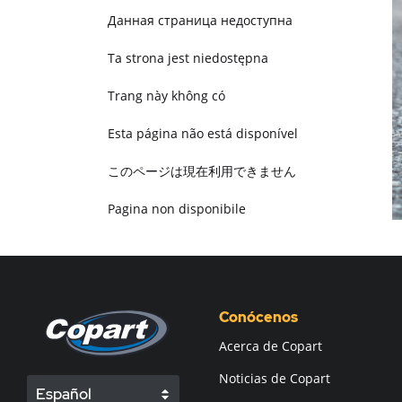
Данная страница недоступна
Ta strona jest niedostępna
Trang này không có
Esta página não está disponível
このページは現在利用できません
Pagina non disponibile
هذه الصفحة غير متوفرة
Conócenos
Acerca de Copart
Noticias de Copart
Español