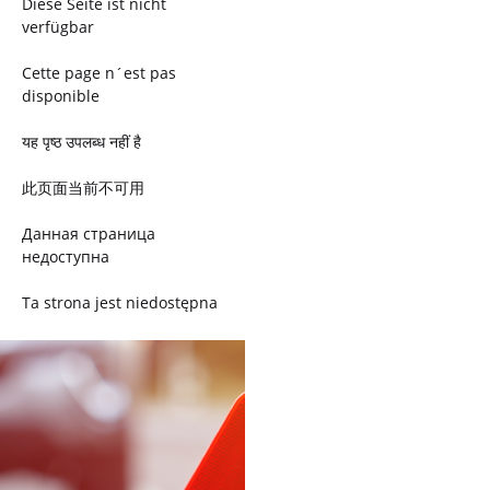
Diese Seite ist nicht
verfügbar
Cette page n´est pas
disponible
यह पृष्ठ उपलब्ध नहीं है
此页面当前不可用
Данная страница
недоступна
Ta strona jest niedostępna
Trang này không có
Esta página não está
disponível
このページは現在利用できま
せん