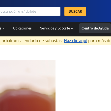
BUSCAR
as
Ubicaciones
Servicios y Soporte
Centro de Ayuda
l próximo calendario de subastas
Haz clic aquí
para más de