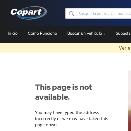
Inicio
Cómo Funciona
Buscar un vehículo
Subast
Ver e
This page is not
available.
You may have typed the address
incorrectly or we may have taken this
page down.