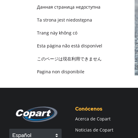
Данная страница недоступна
Ta strona jest niedostępna
Trang này không có
Esta página não está disponível
このページは現在利用できません
Pagina non disponibile
هذه الصفحة غير متوفرة
Conócenos
Acerca de Copart
Noticias de Copart
Español