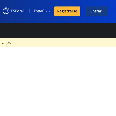
ESPAÑA
|
Español
Registrarse
Entrar
×
talles