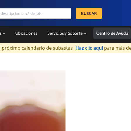
BUSCAR
as
Ubicaciones
Servicios y Soporte
Centro de Ayuda
l próximo calendario de subastas
Haz clic aquí
para más de