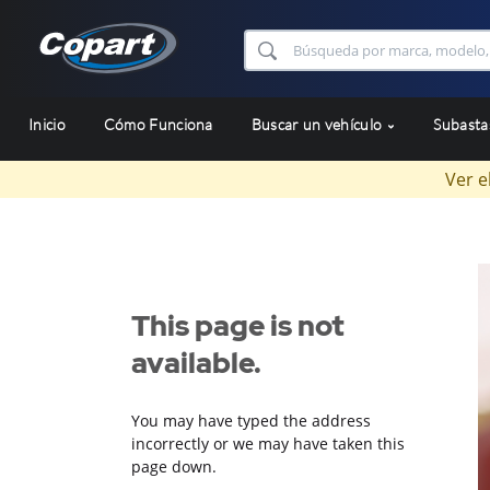
Inicio
Cómo Funciona
Buscar un vehículo
Subast
Ver e
This page is not
available.
You may have typed the address
incorrectly or we may have taken this
page down.