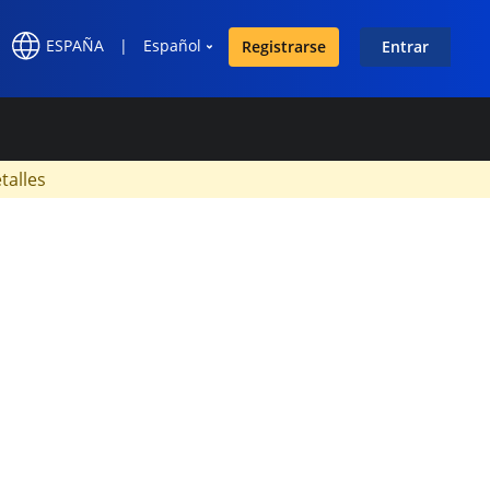
ESPAÑA
|
Español
Registrarse
Entrar
×
talles