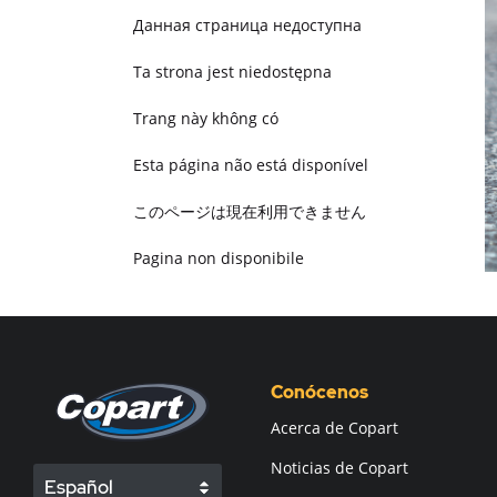
Данная страница недоступна
Ta strona jest niedostępna
Trang này không có
Esta página não está disponível
このページは現在利用できません
Pagina non disponibile
هذه الصفحة غير متوفرة
Conócenos
Acerca de Copart
Noticias de Copart
Español