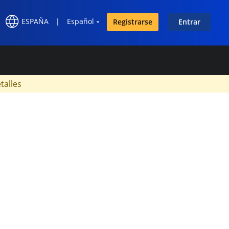
ESPAÑA
|
Español
Registrarse
Entrar
×
talles