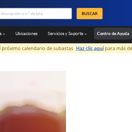
BUSCAR
as
Ubicaciones
Servicios y Soporte
Centro de Ayuda
l próximo calendario de subastas
Haz clic aquí
para más de