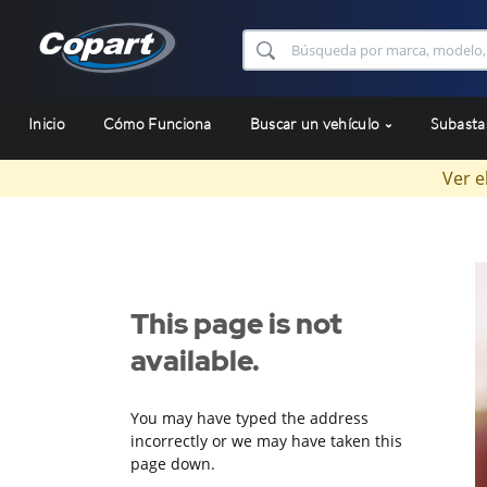
Inicio
Cómo Funciona
Buscar un vehículo
Subast
Ver e
This page is not
available.
You may have typed the address
incorrectly or we may have taken this
page down.