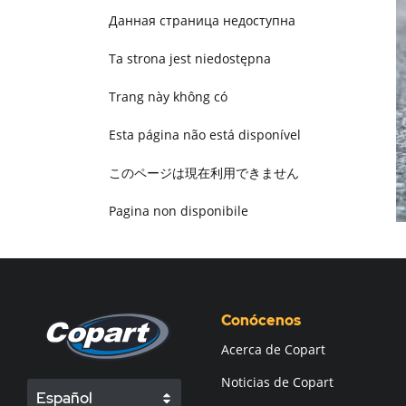
Данная страница недоступна
Ta strona jest niedostępna
Trang này không có
Esta página não está disponível
このページは現在利用できません
Pagina non disponibile
هذه الصفحة غير متوفرة
Conócenos
Acerca de Copart
Noticias de Copart
Español