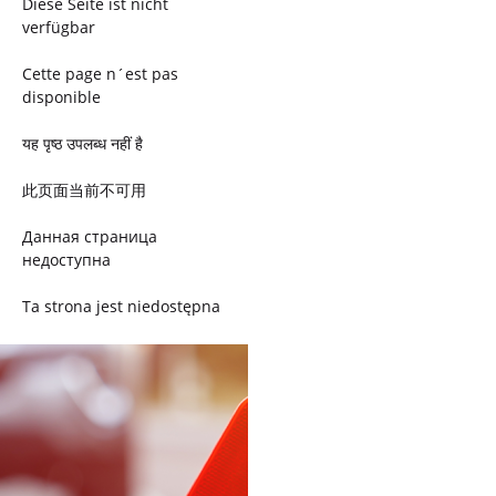
Diese Seite ist nicht
verfügbar
Cette page n´est pas
disponible
यह पृष्ठ उपलब्ध नहीं है
此页面当前不可用
Данная страница
недоступна
Ta strona jest niedostępna
Trang này không có
Esta página não está
disponível
このページは現在利用できま
せん