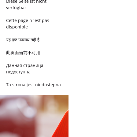
Diese Seite ist nicht
verfügbar
Cette page n´est pas
disponible
यह पृष्ठ उपलब्ध नहीं है
此页面当前不可用
Данная страница
недоступна
Ta strona jest niedostępna
Trang này không có
Esta página não está
disponível
このページは現在利用できま
せん