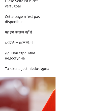
Diese Seite ist nicht
verfügbar
Cette page n´est pas
disponible
यह पृष्ठ उपलब्ध नहीं है
此页面当前不可用
Данная страница
недоступна
Ta strona jest niedostępna
Trang này không có
Esta página não está
disponível
このページは現在利用できま
せん