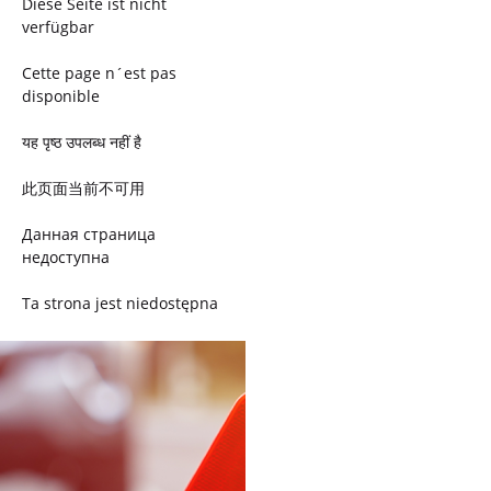
Diese Seite ist nicht
verfügbar
Cette page n´est pas
disponible
यह पृष्ठ उपलब्ध नहीं है
此页面当前不可用
Данная страница
недоступна
Ta strona jest niedostępna
Trang này không có
Esta página não está
disponível
このページは現在利用できま
せん