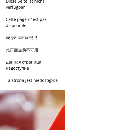
Diese Seite ist nicht
verfügbar
Cette page n´est pas
disponible
यह पृष्ठ उपलब्ध नहीं है
此页面当前不可用
Данная страница
недоступна
Ta strona jest niedostępna
Trang này không có
Esta página não está
disponível
このページは現在利用できま
せん