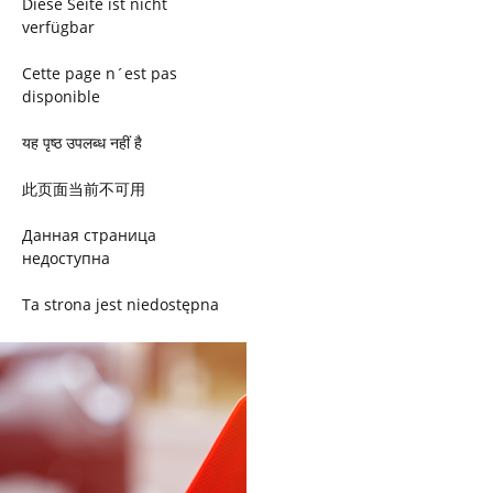
Diese Seite ist nicht
verfügbar
Cette page n´est pas
disponible
यह पृष्ठ उपलब्ध नहीं है
此页面当前不可用
Данная страница
недоступна
Ta strona jest niedostępna
Trang này không có
Esta página não está
disponível
このページは現在利用できま
せん