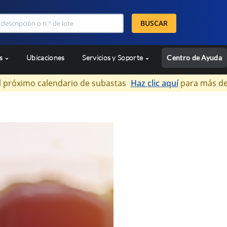
BUSCAR
as
Ubicaciones
Servicios y Soporte
Centro de Ayuda
l próximo calendario de subastas
Haz clic aquí
para más de