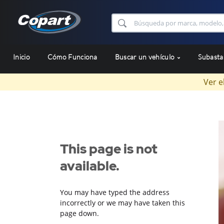
Inicio
Cómo Funciona
Buscar un vehículo
Subast
Ver e
This page is not
available.
You may have typed the address
incorrectly or we may have taken this
page down.