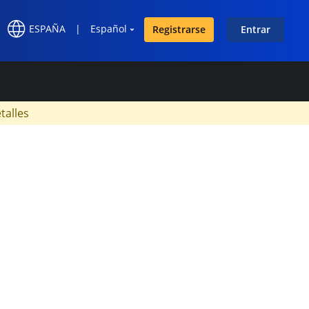
ESPAÑA
|
Español
Registrarse
Entrar
×
talles