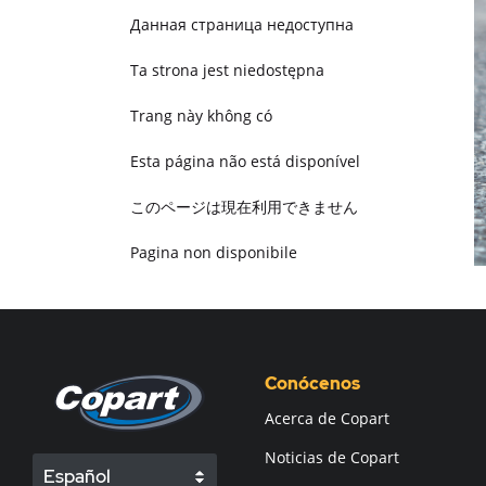
Данная страница недоступна
Ta strona jest niedostępna
Trang này không có
Esta página não está disponível
このページは現在利用できません
Pagina non disponibile
هذه الصفحة غير متوفرة
Conócenos
Acerca de Copart
Noticias de Copart
Español