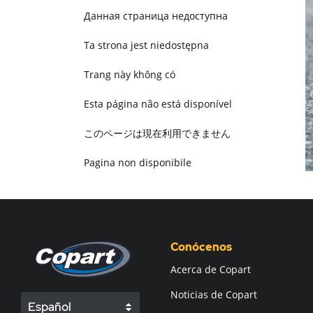
Данная страница недоступна
Ta strona jest niedostępna
Trang này không có
Esta página não está disponível
このページは現在利用できません
Pagina non disponibile
هذه الصفحة غير متوفرة
Conócenos
Acerca de Copart
Noticias de Copart
Español