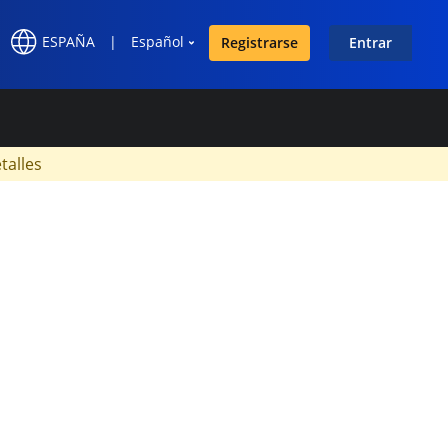
ESPAÑA
|
Español
Registrarse
Entrar
×
talles