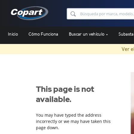
Inicio
Cómo Funciona
Buscar un vehículo
Subast
Ver e
This page is not
available.
You may have typed the address
incorrectly or we may have taken this
page down.