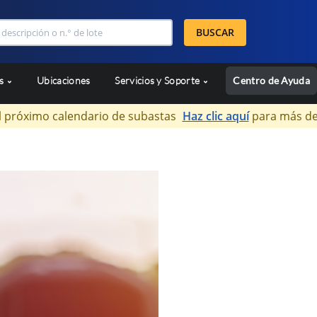
BUSCAR
as
Ubicaciones
Servicios y Soporte
Centro de Ayuda
l próximo calendario de subastas
Haz clic aquí
para más de