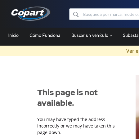
Inicio
Cómo Funciona
Buscar un vehículo
Subast
Ver e
This page is not
available.
You may have typed the address
incorrectly or we may have taken this
page down.