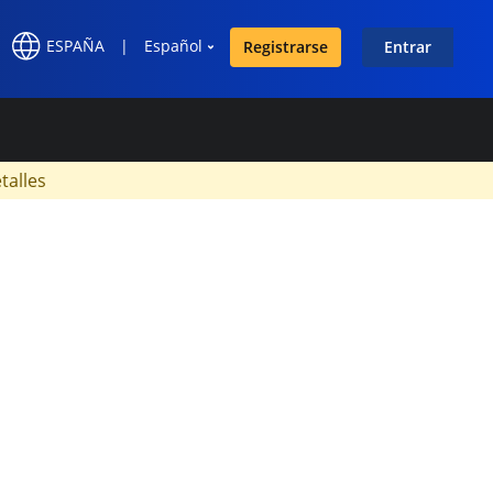
ESPAÑA
|
Español
Registrarse
Entrar
×
talles