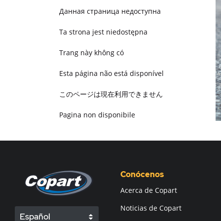
Данная страница недоступна
Ta strona jest niedostępna
Trang này không có
Esta página não está disponível
このページは現在利用できません
Pagina non disponibile
هذه الصفحة غير متوفرة
Conócenos
Acerca de Copart
Noticias de Copart
Español