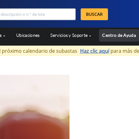
BUSCAR
as
Ubicaciones
Servicios y Soporte
Centro de Ayuda
l próximo calendario de subastas
Haz clic aquí
para más de