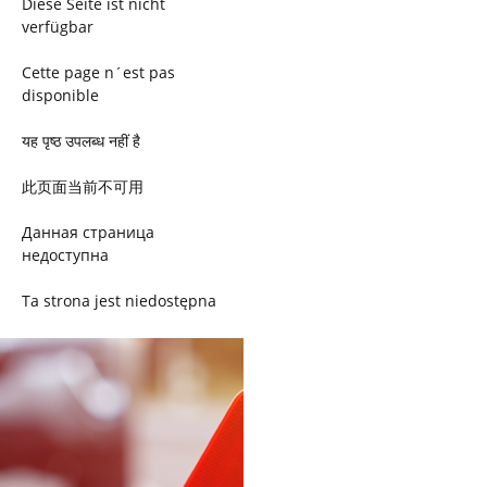
Diese Seite ist nicht
verfügbar
Cette page n´est pas
disponible
यह पृष्ठ उपलब्ध नहीं है
此页面当前不可用
Данная страница
недоступна
Ta strona jest niedostępna
Trang này không có
Esta página não está
disponível
このページは現在利用できま
せん