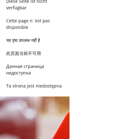
Diese Seite ist nicht
verfügbar
Cette page n´est pas
disponible
यह पृष्ठ उपलब्ध नहीं है
此页面当前不可用
Данная страница
недоступна
Ta strona jest niedostępna
Trang này không có
Esta página não está
disponível
このページは現在利用できま
せん