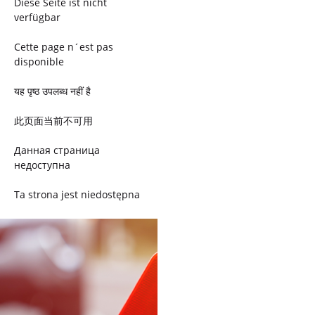
Diese Seite ist nicht
verfügbar
Cette page n´est pas
disponible
यह पृष्ठ उपलब्ध नहीं है
此页面当前不可用
Данная страница
недоступна
Ta strona jest niedostępna
Trang này không có
Esta página não está
disponível
このページは現在利用できま
せん