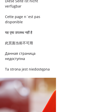
Diese Seite ist nicht
verfügbar
Cette page n´est pas
disponible
यह पृष्ठ उपलब्ध नहीं है
此页面当前不可用
Данная страница
недоступна
Ta strona jest niedostępna
Trang này không có
Esta página não está
disponível
このページは現在利用できま
せん