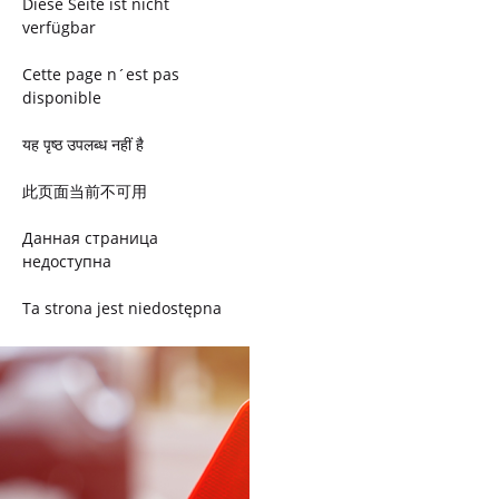
Diese Seite ist nicht
verfügbar
Cette page n´est pas
disponible
यह पृष्ठ उपलब्ध नहीं है
此页面当前不可用
Данная страница
недоступна
Ta strona jest niedostępna
Trang này không có
Esta página não está
disponível
このページは現在利用できま
せん