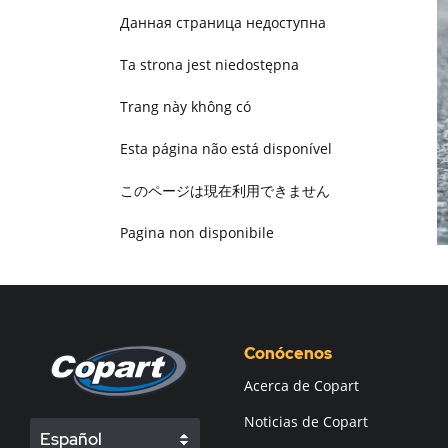
Данная страница недоступна
Ta strona jest niedostępna
Trang này không có
Esta página não está disponível
このページは現在利用できません
Pagina non disponibile
هذه الصفحة غير متوفرة
Conócenos
Acerca de Copart
Noticias de Copart
Español