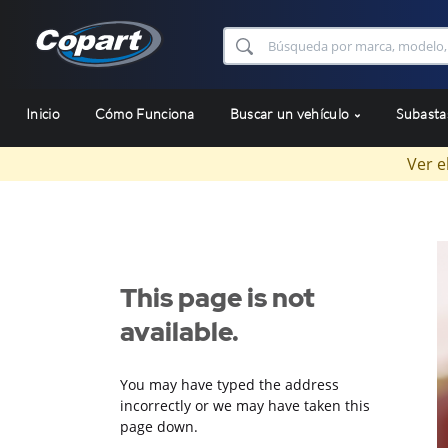
Inicio
Cómo Funciona
Buscar un vehículo
Subast
Ver e
This page is not
available.
You may have typed the address
incorrectly or we may have taken this
page down.