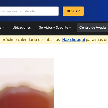
BUSCAR
as
Ubicaciones
Servicios y Soporte
Centro de Ayuda
l próximo calendario de subastas
Haz clic aquí
para más de