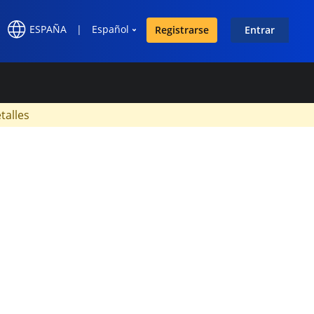
ESPAÑA
|
Español
Registrarse
Entrar
×
talles