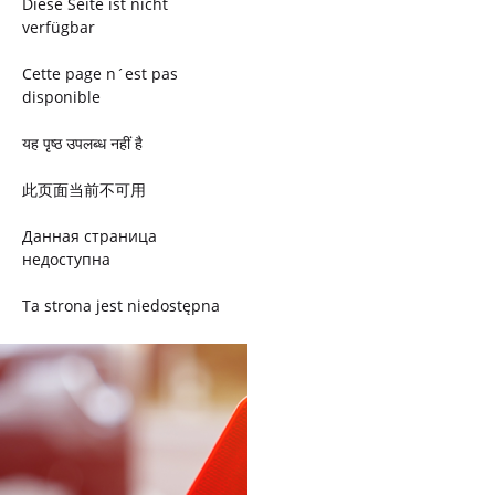
Diese Seite ist nicht
verfügbar
Cette page n´est pas
disponible
यह पृष्ठ उपलब्ध नहीं है
此页面当前不可用
Данная страница
недоступна
Ta strona jest niedostępna
Trang này không có
Esta página não está
disponível
このページは現在利用できま
せん