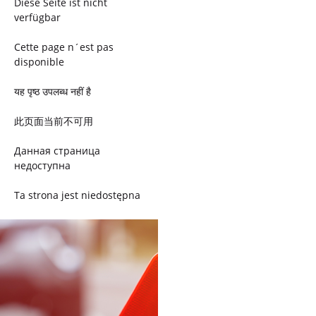
Diese Seite ist nicht
verfügbar
Cette page n´est pas
disponible
यह पृष्ठ उपलब्ध नहीं है
此页面当前不可用
Данная страница
недоступна
Ta strona jest niedostępna
Trang này không có
Esta página não está
disponível
このページは現在利用できま
せん