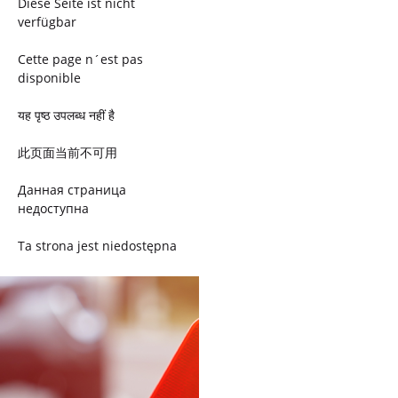
Diese Seite ist nicht
verfügbar
Cette page n´est pas
disponible
यह पृष्ठ उपलब्ध नहीं है
此页面当前不可用
Данная страница
недоступна
Ta strona jest niedostępna
Trang này không có
Esta página não está
disponível
このページは現在利用できま
せん